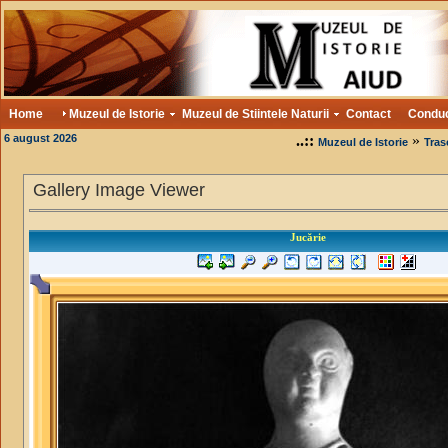
Home
Muzeul de Istorie
Muzeul de Stiintele Naturii
Contact
Condu
6 august 2026
..::
»
Muzeul de Istorie
Tras
Gallery Image Viewer
Jucărie