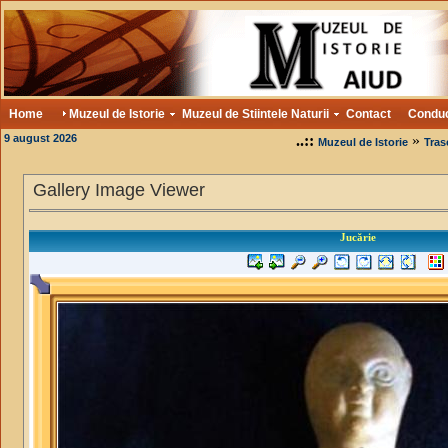
Home
Muzeul de Istorie
Muzeul de Stiintele Naturii
Contact
Condu
9 august 2026
..::
»
Muzeul de Istorie
Tras
Gallery Image Viewer
Jucărie