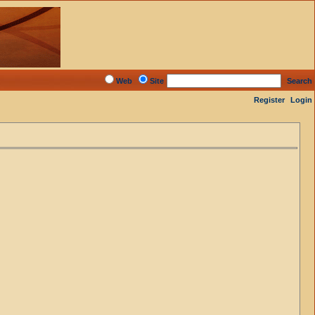
Web
Site
Search
Register
Login