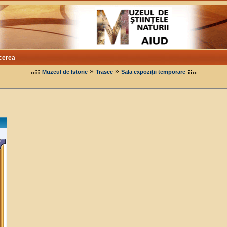
cerea
..::
»
»
::..
Muzeul de Istorie
Trasee
Sala expoziții temporare