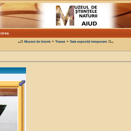
cerea
..::
»
»
::..
Muzeul de Istorie
Trasee
Sala expoziții temporare