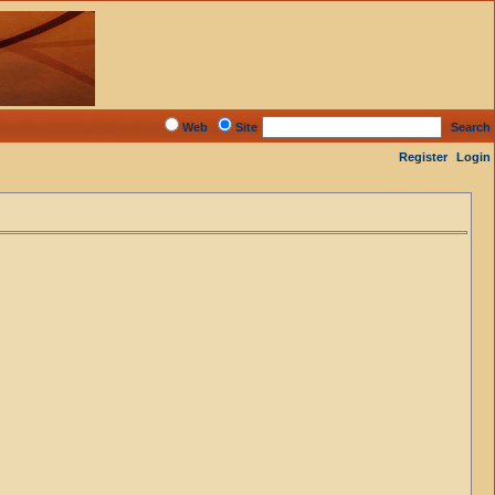
Web
Site
Search
Register
Login