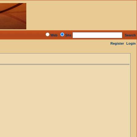
Web
Site
Search
Register
Login