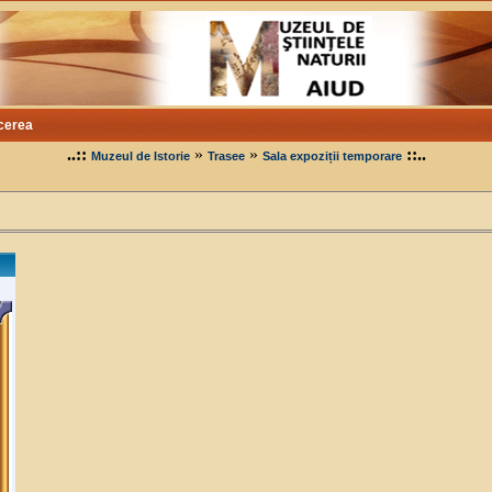
cerea
..::
»
»
::..
Muzeul de Istorie
Trasee
Sala expoziții temporare