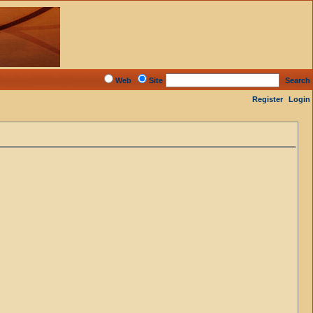
Web
Site
Search
Register
Login