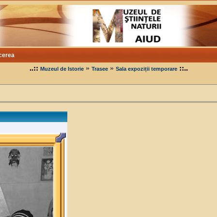
cerea
..::
»
»
::..
Muzeul de Istorie
Trasee
Sala expoziții temporare