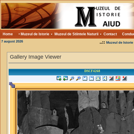
Home
Muzeul de Istorie
Muzeul de Stiintele Naturii
Contact
Condu
7 august 2026
..::
Muzeul de Istorie
Gallery Image Viewer
DSCF4268