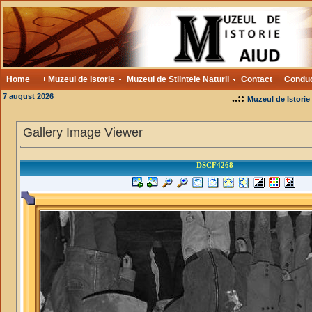
Home
Muzeul de Istorie
Muzeul de Stiintele Naturii
Contact
Condu
7 august 2026
..::
Muzeul de Istorie
Gallery Image Viewer
DSCF4268