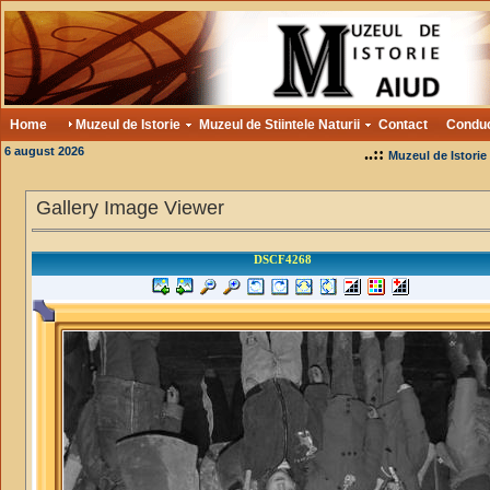
Home
Muzeul de Istorie
Muzeul de Stiintele Naturii
Contact
Condu
6 august 2026
..::
Muzeul de Istorie
Gallery Image Viewer
DSCF4268