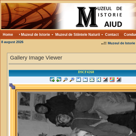
Home
Muzeul de Istorie
Muzeul de Stiintele Naturii
Contact
Condu
8 august 2026
..::
Muzeul de Istorie
Gallery Image Viewer
DSCF4268