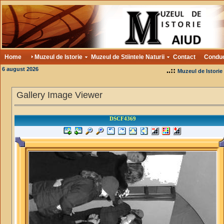
Home
Muzeul de Istorie
Muzeul de Stiintele Naturii
Contact
Condu
6 august 2026
..::
Muzeul de Istorie
Gallery Image Viewer
DSCF4369