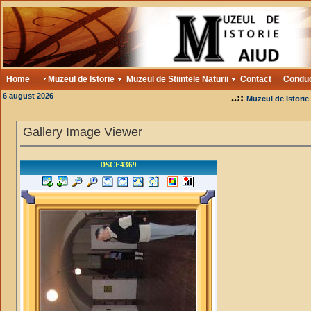
Home
Muzeul de Istorie
Muzeul de Stiintele Naturii
Contact
Condu
6 august 2026
..::
Muzeul de Istorie
Gallery Image Viewer
DSCF4369