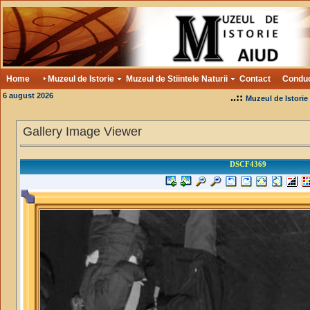
Home
Muzeul de Istorie
Muzeul de Stiintele Naturii
Contact
Condu
6 august 2026
..::
Muzeul de Istorie
Gallery Image Viewer
DSCF4369