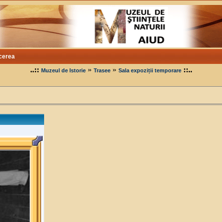
cerea
..::
»
»
::..
Muzeul de Istorie
Trasee
Sala expoziții temporare