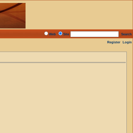
Web
Site
Search
Register
Login