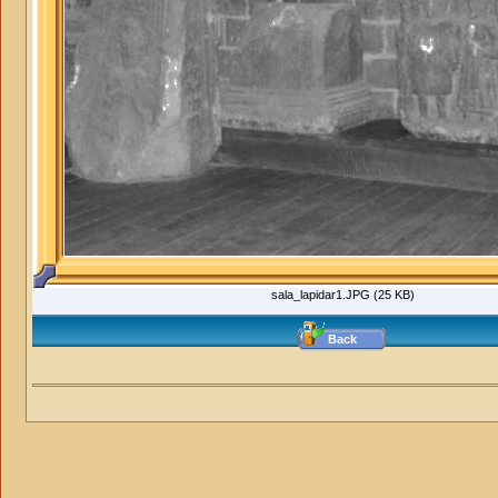
sala_lapidar1.JPG (25 KB)