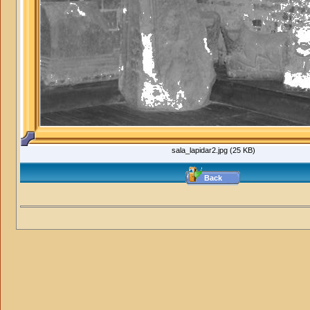
sala_lapidar2.jpg (25 KB)