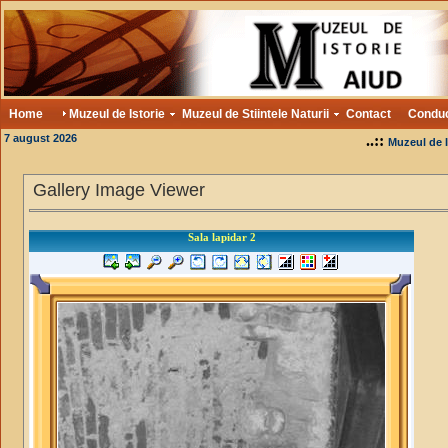
Home
Muzeul de Istorie
Muzeul de Stiintele Naturii
Contact
Condu
7 august 2026
..::
Muzeul de I
Gallery Image Viewer
Sala lapidar 2