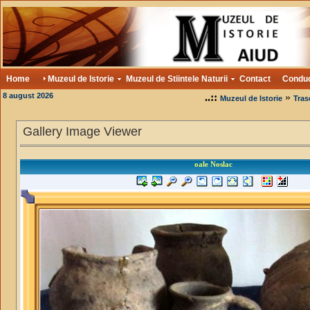
Home
Muzeul de Istorie
Muzeul de Stiintele Naturii
Contact
Condu
8 august 2026
..::
»
Muzeul de Istorie
Tras
Gallery Image Viewer
oale Noslac