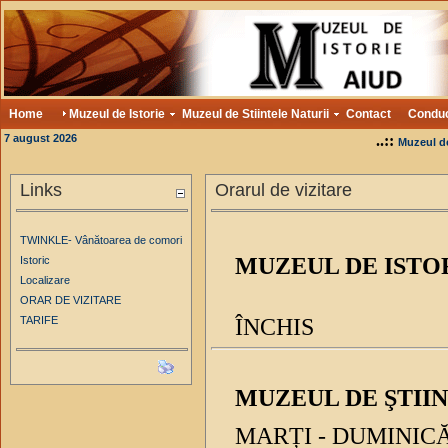
Home
Muzeul de Istorie
Muzeul de Stiintele Naturii
Contact
Condu
7 august 2026
..::
Muzeul de
Links
Orarul de vizitare
TWINKLE- Vânătoarea de comori
MUZEUL DE ISTO
Istoric
Localizare
ORAR DE VIZITARE
TARIFE
ÎNCHIS
MUZEUL DE ŞTIIN
MARȚI - DUMINICĂ