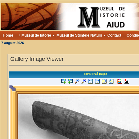
Home
Muzeul de Istorie
Muzeul de Stiintele Naturii
Contact
Condu
7 august 2026
Gallery Image Viewer
corn praf pușca