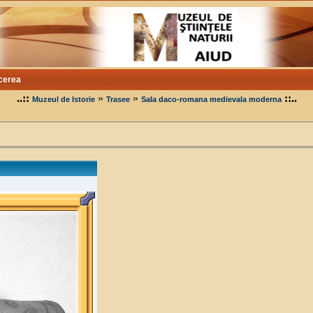
cerea
..::
»
»
::..
Muzeul de Istorie
Trasee
Sala daco-romana medievala moderna