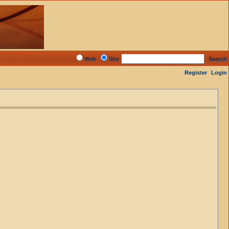
Web
Site
Search
Register
Login