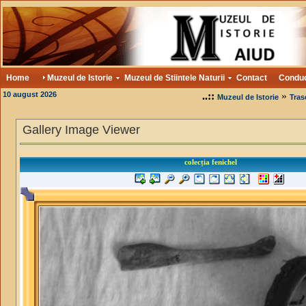
Home
Muzeul de Istorie
Muzeul de Stiintele Naturii
Contact
Condu
10 august 2026
..::
»
Muzeul de Istorie
Tras
Gallery Image Viewer
colecția fenichel