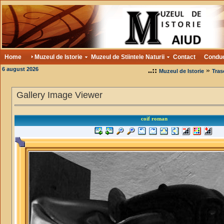
Home
Muzeul de Istorie
Muzeul de Stiintele Naturii
Contact
Condu
6 august 2026
..::
»
Muzeul de Istorie
Tras
Gallery Image Viewer
coif roman