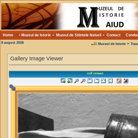
Home
Muzeul de Istorie
Muzeul de Stiintele Naturii
Contact
Condu
8 august 2026
..::
»
Muzeul de Istorie
Tras
Gallery Image Viewer
coif roman