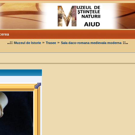
cerea
..::
»
»
::..
Muzeul de Istorie
Trasee
Sala daco-romana medievala moderna