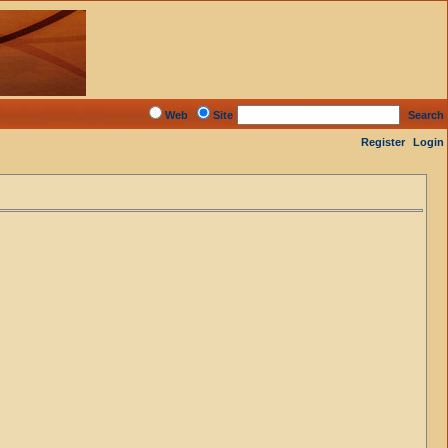
Web
Site
Search
Register
Login