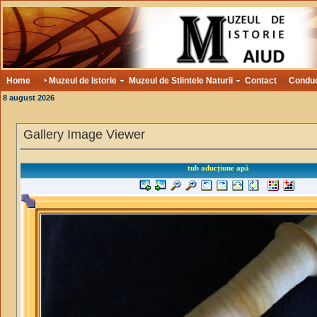
Home
Muzeul de Istorie
Muzeul de Stiintele Naturii
Contact
Condu
8 august 2026
Gallery Image Viewer
tub aducțiune apă