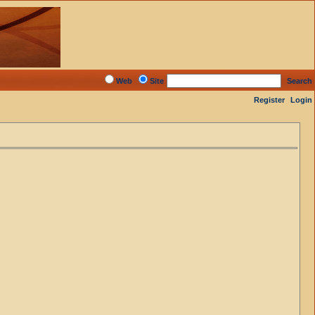
Web
Site
Search
Register
Login