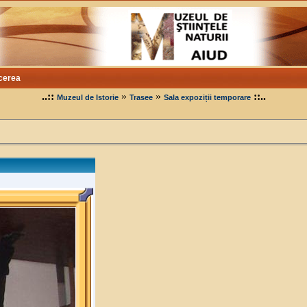
cerea
..::
»
»
::..
Muzeul de Istorie
Trasee
Sala expoziții temporare