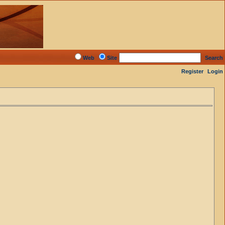
Web
Site
Search
Register
Login