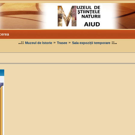
cerea
..::
»
»
::..
Muzeul de Istorie
Trasee
Sala expoziții temporare