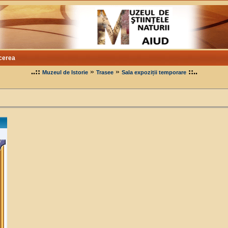
cerea
..::
»
»
::..
Muzeul de Istorie
Trasee
Sala expoziții temporare