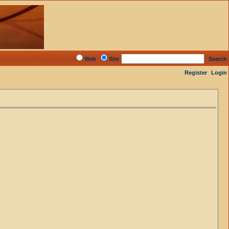
Web
Site
Search
Register
Login