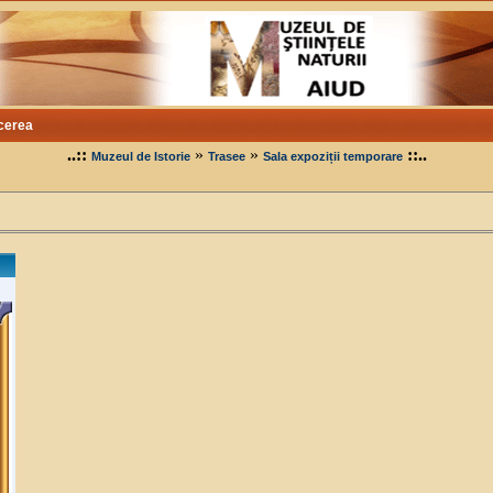
cerea
..::
»
»
::..
Muzeul de Istorie
Trasee
Sala expoziții temporare