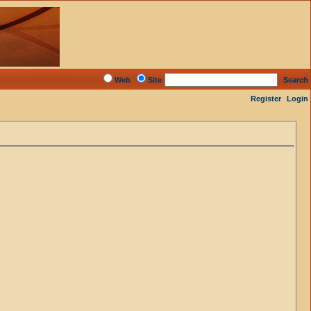
Web
Site
Search
Register
Login