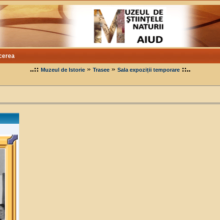
cerea
..::
»
»
::..
Muzeul de Istorie
Trasee
Sala expoziții temporare