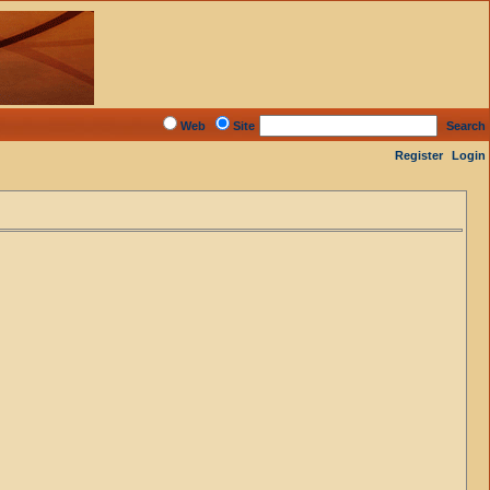
Web
Site
Search
Register
Login