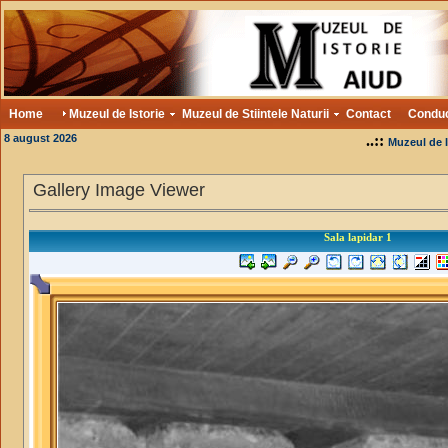
Home
Muzeul de Istorie
Muzeul de Stiintele Naturii
Contact
Condu
8 august 2026
..::
Muzeul de I
Gallery Image Viewer
Sala lapidar 1