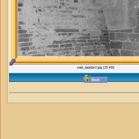
sala_lapidar2.jpg (25 KB)