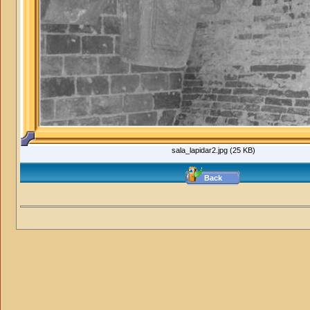
sala_lapidar2.jpg (25 KB)