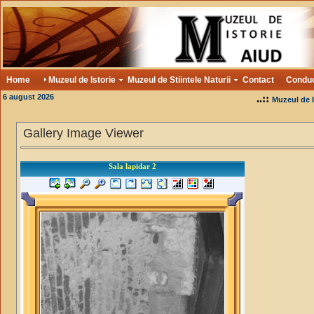
Home
Muzeul de Istorie
Muzeul de Stiintele Naturii
Contact
Condu
6 august 2026
..::
Muzeul de I
Gallery Image Viewer
Sala lapidar 2