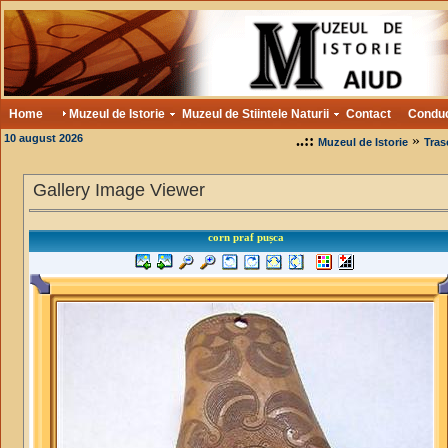
Home
Muzeul de Istorie
Muzeul de Stiintele Naturii
Contact
Condu
10 august 2026
..::
»
Muzeul de Istorie
Tras
Gallery Image Viewer
corn praf pușca