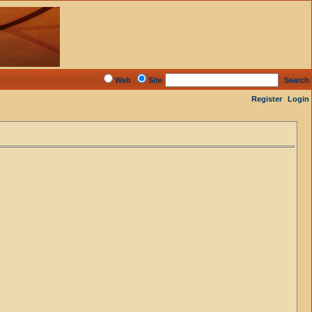
Web
Site
Search
Register
Login