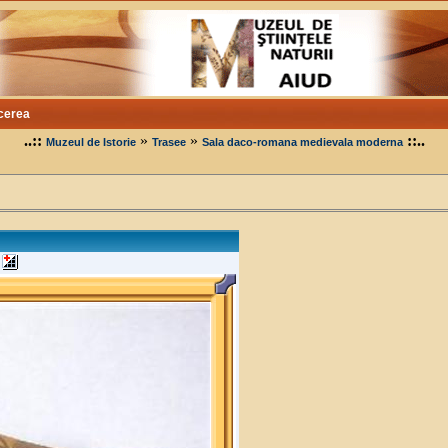
cerea
..::
»
»
::..
Muzeul de Istorie
Trasee
Sala daco-romana medievala moderna