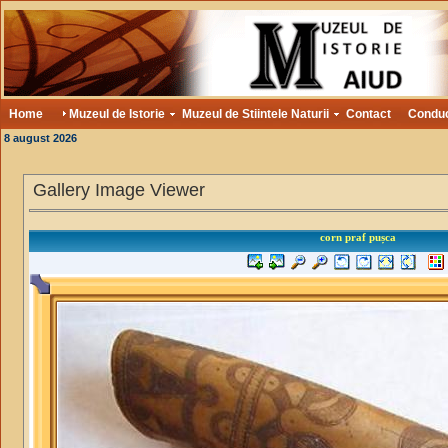
Home
Muzeul de Istorie
Muzeul de Stiintele Naturii
Contact
Condu
8 august 2026
Gallery Image Viewer
corn praf pușca