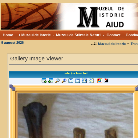
Home
Muzeul de Istorie
Muzeul de Stiintele Naturii
Contact
Condu
9 august 2026
..::
»
Muzeul de Istorie
Tras
Gallery Image Viewer
colecția fenichel