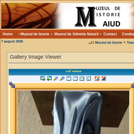
Home
Muzeul de Istorie
Muzeul de Stiintele Naturii
Contact
Condu
7 august 2026
..::
»
Muzeul de Istorie
Tras
Gallery Image Viewer
coif roman