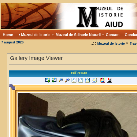
Home
Muzeul de Istorie
Muzeul de Stiintele Naturii
Contact
Condu
7 august 2026
..::
»
Muzeul de Istorie
Tras
Gallery Image Viewer
coif roman