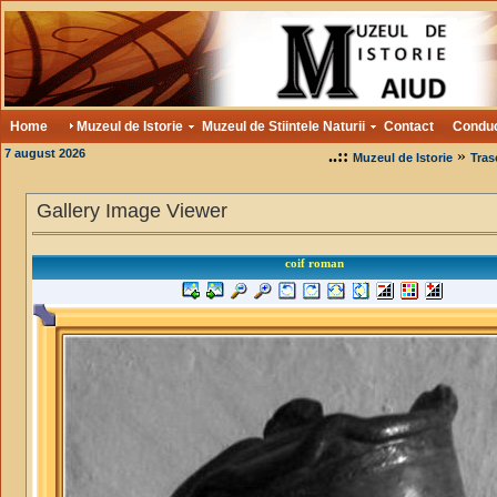
Home
Muzeul de Istorie
Muzeul de Stiintele Naturii
Contact
Condu
7 august 2026
..::
»
Muzeul de Istorie
Tras
Gallery Image Viewer
coif roman