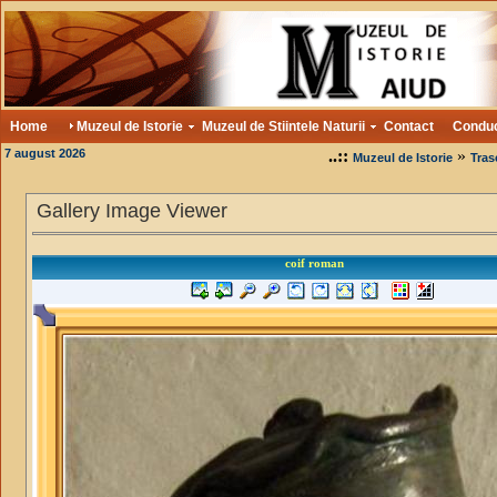
Home
Muzeul de Istorie
Muzeul de Stiintele Naturii
Contact
Condu
7 august 2026
..::
»
Muzeul de Istorie
Tras
Gallery Image Viewer
coif roman