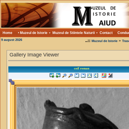
Home
Muzeul de Istorie
Muzeul de Stiintele Naturii
Contact
Condu
9 august 2026
..::
»
Muzeul de Istorie
Tras
Gallery Image Viewer
coif roman