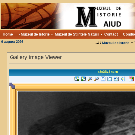
Home
Muzeul de Istorie
Muzeul de Stiintele Naturii
Contact
Condu
6 august 2026
..::
»
Muzeul de Istorie
Gallery Image Viewer
săpăligă corn