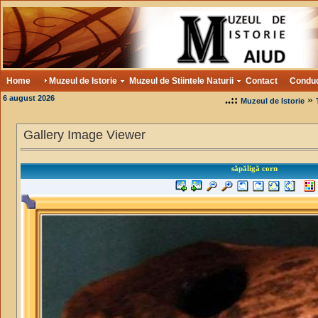
Home
Muzeul de Istorie
Muzeul de Stiintele Naturii
Contact
Condu
6 august 2026
..::
»
Muzeul de Istorie
Gallery Image Viewer
săpăligă corn