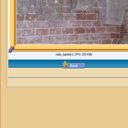
sala_lapidar1.JPG (25 KB)