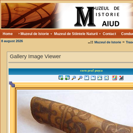
Home
Muzeul de Istorie
Muzeul de Stiintele Naturii
Contact
Condu
8 august 2026
..::
»
Muzeul de Istorie
Tras
Gallery Image Viewer
corn praf pușca