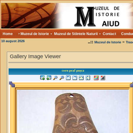
Home
Muzeul de Istorie
Muzeul de Stiintele Naturii
Contact
Condu
10 august 2026
..::
»
Muzeul de Istorie
Tras
Gallery Image Viewer
corn praf pușca