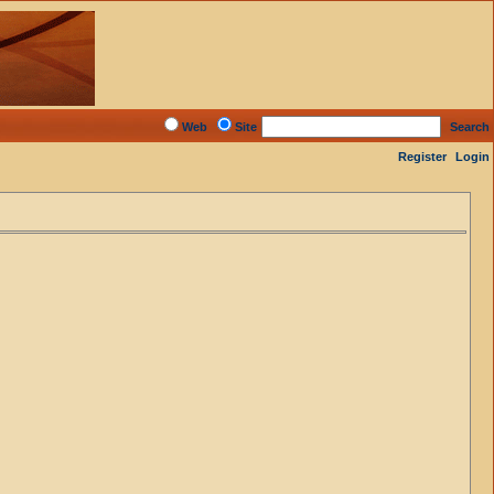
Web
Site
Search
Register
Login