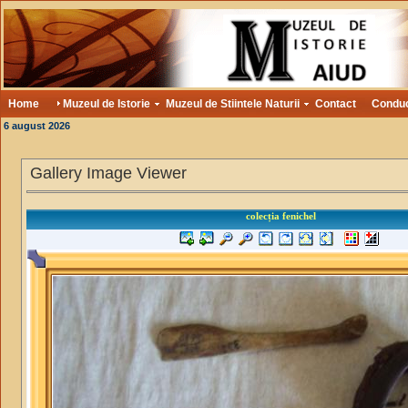
Home
Muzeul de Istorie
Muzeul de Stiintele Naturii
Contact
Condu
6 august 2026
Gallery Image Viewer
colecția fenichel