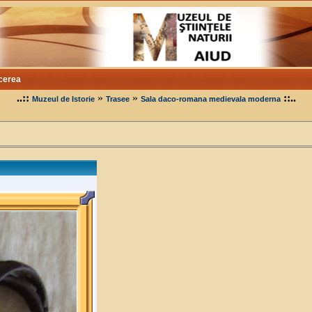
cerea
..::
»
»
::..
Muzeul de Istorie
Trasee
Sala daco-romana medievala moderna