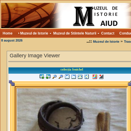
Home
Muzeul de Istorie
Muzeul de Stiintele Naturii
Contact
Condu
8 august 2026
..::
»
Muzeul de Istorie
Tras
Gallery Image Viewer
colecția fenichel