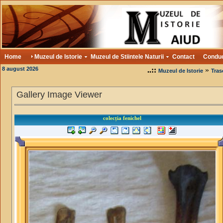
Home
Muzeul de Istorie
Muzeul de Stiintele Naturii
Contact
Condu
8 august 2026
..::
»
Muzeul de Istorie
Tras
Gallery Image Viewer
colecția fenichel