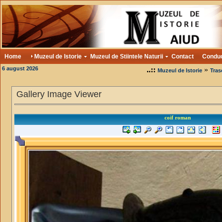
Home
Muzeul de Istorie
Muzeul de Stiintele Naturii
Contact
Condu
6 august 2026
..::
»
Muzeul de Istorie
Tras
Gallery Image Viewer
coif roman